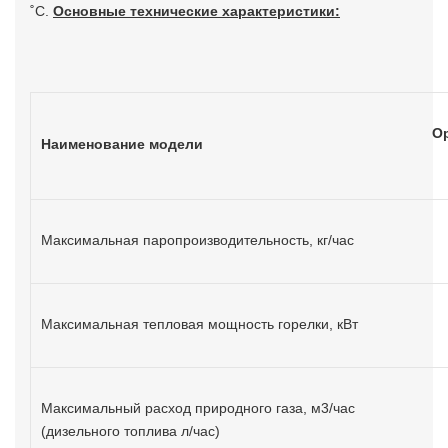
˚С.
Основные технические характеристики:
Ор
Наименование модели
Максимальная паропроизводительность, кг/час
Максимальная тепловая мощность горелки, кВт
Максимальный расход природного газа, м3/час
(дизельного топлива л/час)