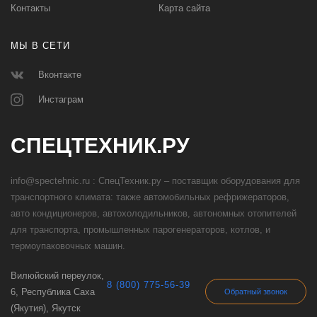
Контакты
Карта сайта
МЫ В СЕТИ
Вконтакте
Инстаграм
СПЕЦТЕХНИК.РУ
info@spectehnic.ru : СпецТехник.ру – поставщик оборудования для
транспортного климата: также автомобильных рефрижераторов,
авто кондиционеров, автохолодильников, автономных отопителей
для транспорта, промышленных парогенераторов, котлов, и
термоупаковочных машин.
Вилюйский переулок,
8 (800) 775-56-39
6, Республика Саха
Обратный звонок
(Якутия), Якутск