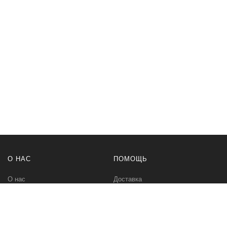
О НАС
ПОМОЩЬ
О нас
Доставка
Политика безопасности
Оплата
Условия соглашения
Возвраты