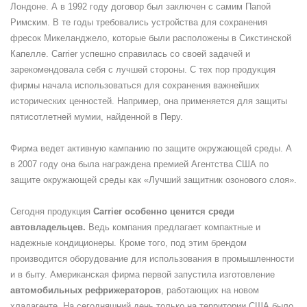
Лондоне. А в 1992 году договор был заключен с самим Папой
Римским. В те годы требовались устройства для сохранения
фресок Микеланджело, которые были расположены в Сикстинской
Капелле. Carrier успешно справилась со своей задачей и
зарекомендовала себя с лучшей стороны. С тех пор продукция
фирмы начала использоваться для сохранения важнейших
исторических ценностей. Например, она применяется для защиты
пятисотлетней мумии, найденной в Перу.
Фирма ведет активную кампанию по защите окружающей среды. А
в 2007 году она была награждена премией Агентства США по
защите окружающей среды как «Лучший защитник озонового слоя».
Сегодня продукция
Carrier особенно ценится среди
автовладельцев.
Ведь компания предлагает компактные и
надежные кондиционеры. Кроме того, под этим брендом
производится оборудование для использования в промышленности
и в быту. Американская фирма первой запустила изготовление
автомобильных рефрижераторов
, работающих на новом
хладагенте. На сегодняшний день только на территории США было