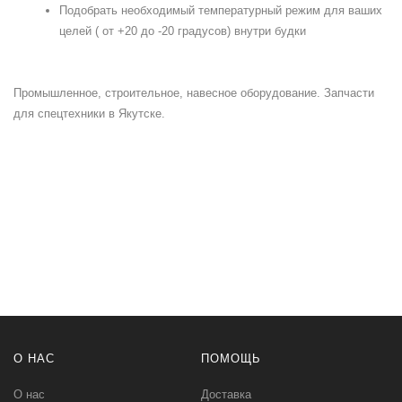
Подобрать необходимый температурный режим для ваших
целей ( от +20 до -20 градусов) внутри будки
Промышленное, строительное, навесное оборудование. Запчасти
для спецтехники в Якутске.
О НАС
ПОМОЩЬ
О нас
Доставка